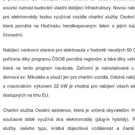
souvisí nutnost budování vlastní dobíjecí infrastruktury. Novou nabí
pro elektromobily budou využívat vozidla charitní služby Osobní
která pomáhá na Hlučínsku hendikepovaným lidem s jejich ka
činnostmi.
Nabíjecí venkovní stanice pro elektroauta v hodnotě necelých 60 
pořízena díky programu ČSOB pomáhá regionům a také díky veře
která na tento program navázala. Zařízení je nainstalované u
domova sv. Mikuláše a slouží jen pro charitní vozidla. Odolná nabí
s maximálním výkonem 22 kW je vhodná pro nabíjení všech ele
dostupných na trhu EU.
Charitní služba Osobní asistence, která je určená obyvatelům H
současné době využívá dva elektromobily (plug-in hybridy). P
služby našeho typu, krátká dojezdová vzdálenost a časté 