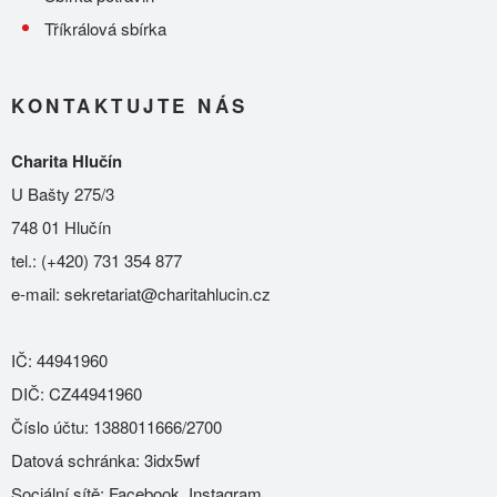
Tříkrálová sbírka
KONTAKTUJTE NÁS
Charita Hlučín
U Bašty 275/3
748 01 Hlučín
tel.:
(+420) 731 354 877
e-mail:
sekretariat@charitahlucin.cz
IČ: 44941960
DIČ: CZ44941960
Číslo účtu: 1388011666/2700
Datová schránka: 3idx5wf
Sociální sítě:
Facebook
,
Instagram