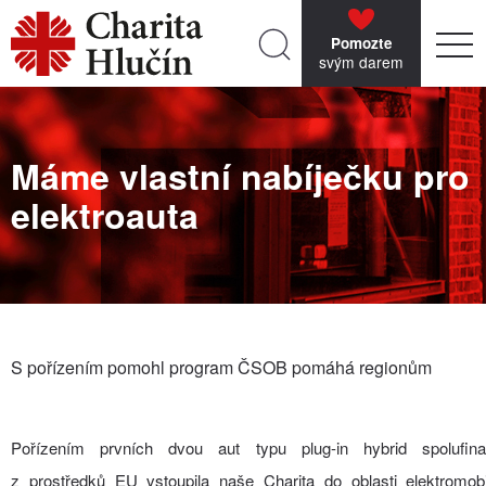
Pomozte
svým darem
Máme vlastní nabíječku pro
elektroauta
S pořízením pomohl program ČSOB pomáhá regionům
Pořízením prvních dvou aut typu plug-in hybrid spolufin
z prostředků EU vstoupila naše Charita do oblasti elektromobi