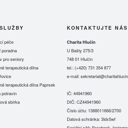
SLUŽBY
KONTAKTUJTE NÁS
í péče
Charita Hlučín
í poradna
U Bašty 275/3
 pro seniory
748 01 Hlučín
ně terapeutická dílna
tel.:
(+420) 731 354 877
řovice
e-mail:
sekretariat@charitahluci
ně terapeutická dílna Paprsek
 potravin
IČ: 44941960
lová sbírka
DIČ: CZ44941960
Číslo účtu: 1388011666/2700
Datová schránka: 3idx5wf
Sociální sítě:
Facebook
,
Instagr