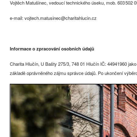
Vojtěch Matušinec, vedoucí technického úseku, mob. 603 502 0
e-mail: vojtech.matusinec@charitahlucin.cz
Informace o zpracování osobních údajů
Charita Hlučín, U Bašty 275/3, 748 01 Hlučín IČ: 44941960 jak
základě oprávněného zájmu správce údajů. Po ukončení výběro