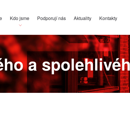
e
Kdo jsme
Podporují nás
Aktuality
Kontakty
ho a spolehlivé