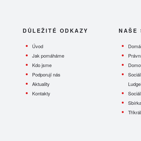
DŮLEŽITÉ ODKAZY
NAŠE 
Úvod
Domác
Jak pomáháme
Právn
Kdo jsme
Domov
Podporují nás
Sociál
Aktuality
Ludge
Kontakty
Sociál
Sbírka
Tříkrá